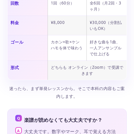
回数
1回（60分）
全6回（月2回・3
ヶ月）
料金
¥8,000
¥30,000（分割払
いもOK）
ゴール
カホン×歌×ケン
好きな曲を1曲、
ハモを体で味わう
一人アンサンブル
で仕上げる
形式
どちらも オンライン（Zoom）で受講で
きます
迷ったら、まず単発レッスンから。そこで本科の内容もご案
内します。
楽譜が読めなくても大丈夫ですか？
大丈夫です。数字やマーク、耳で覚える方法